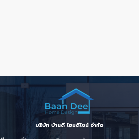
บริษัท บ้านดี โฮมดีไซน์ จำกัด