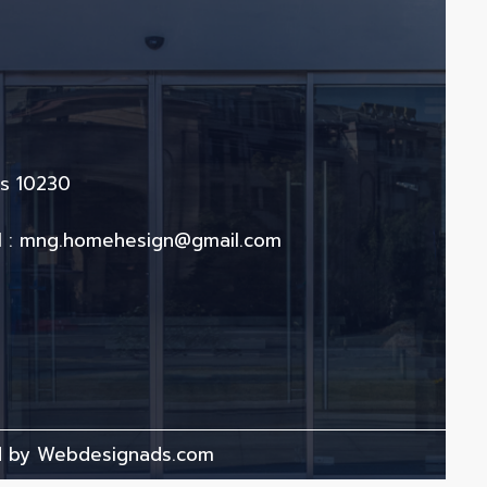
คร 10230
l :
mng.homehesign@gmail.com
d by
Webdesignads.com