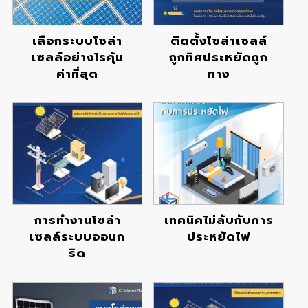
เลือกระบบโซล่า
ติดตั้งโซล่าเซลล์
เซลล์อย่างไรคุ้ม
ถูกทิศประหยัดถูก
ค่าที่สุด
ทาง
การทำงานโซล่า
เทคนิคไม่ลับกับการ
เซลล์ระบบออนก
ประหยัดไฟ
ริด