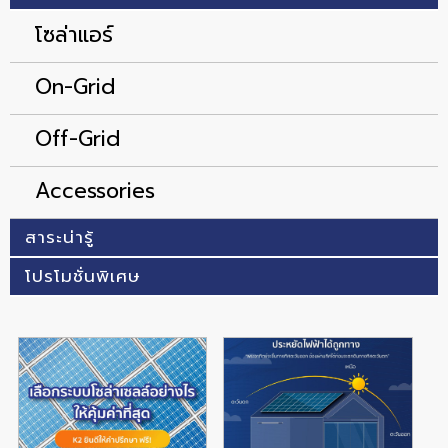
โซล่าแอร์
On-Grid
Off-Grid
Accessories
สาระน่ารู้
โปรโมชั่นพิเศษ