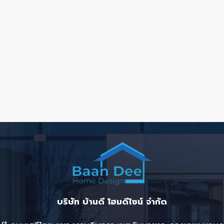
บริษัท บ้านดี โฮมดีไซน์ จำกัด